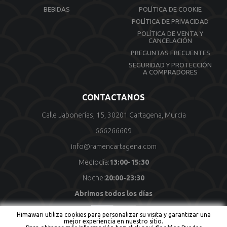
BEBIDAS
POLÍTICA DE COOKIE
POLÍTICA DE PRIVACIDAD
POLÍTICA DE VENTA Y
CANCELACIÓN
PREGUNTAS FRECUENTES
SEGURIDAD Y PROTECCIÓN
A COMPRADORES
CONTACTANOS
Calle Jabonerías, 15, 30201 Cartagena, Murcia
666266609
info@ramencartagena.com
Mediodía:
13:00-15:30
Noche:
20:00-23:30
Abrimos todos los días
Himawari utiliza cookies para personalizar su visita y garantizar una
mejor experiencia en nuestro sitio.