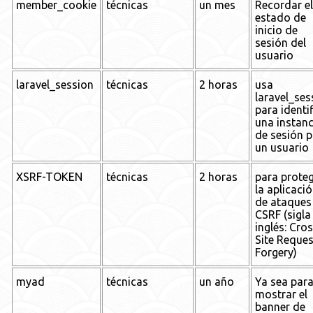
member_cookie
técnicas
un mes
Recordar el
estado de
inicio de
sesión del
usuario
laravel_session
técnicas
2 horas
usa
laravel_ses
para identi
una instanc
de sesión 
un usuario
XSRF-TOKEN
técnicas
2 horas
para prote
la aplicaci
de ataques
CSRF (sigla
inglés: Cro
Site Reques
Forgery)
myad
técnicas
un año
Ya sea par
mostrar el
banner de