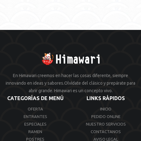
En Himawari creemos en hacer las cosas diferente, siempre
innovando en ideas y sabores.Olvídate del clásico y prepárate para
abrir grande. Himawari es un concepto vivo.
CATEGORÍAS DE MENÚ
LINKS RÁPIDOS
OFERTA
INICIO
ENTRANTES
PEDIDO ONLINE
ESPECIALES
NUESTRO SERVICIOS
RAMEN
CONTACTANOS
POSTRES
AVISO LEGAL