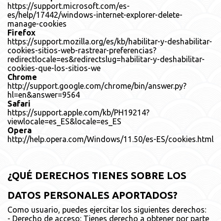
https://support.microsoft.com/es-
es/help/17442/windows-internet-explorer-delete-
manage-cookies
Firefox
https://support.mozilla.org/es/kb/habilitar-y-deshabilitar-
cookies-sitios-web-rastrear-preferencias?
redirectlocale=es&redirectslug=habilitar-y-deshabilitar-
cookies-que-los-sitios-we
Chrome
http://support.google.com/chrome/bin/answer.py?
hl=en&answer=9564
Safari
https://support.apple.com/kb/PH19214?
viewlocale=es_ES&locale=es_ES
Opera
http://help.opera.com/Windows/11.50/es-ES/cookies.html
¿QUÉ DERECHOS TIENES SOBRE LOS
DATOS PERSONALES APORTADOS?
Como usuario, puedes ejercitar los siguientes derechos:
- Derecho de acceso: Tienes derecho a obtener por parte